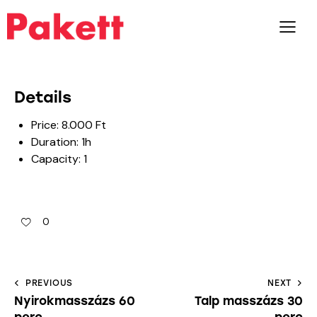
Details
Price:
8.000
Ft
Duration:
1h
Capacity:
1
0
PREVIOUS
NEXT
Nyirokmasszázs 60
Talp masszázs 30
perc
perc